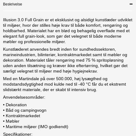
Beskrivelse
Illusion 3.0 Full Grain er et eksklusivt og alsidigt kunstlæder udviklet
til miljøer, hvor der stilles høje krav til både komfort, rengøring og
holdbarhed. Materialet har en blød og behagelig overflade med et
elegant full grain-look, som gør det velegnet til både moderne
møbler og professionelle miljøer.
Kunstlæderet anvendes bredt inden for sundhedssektoren,
marineindustrien, bilinteriør, kontraktmarkedet samt til møbler og
dekoration. Materialet tåler rengøring med 75 % spritopløsning
uden anden tilsætning og kræver ikke eftertørring, hvilket gør det
særligt velegnet til miljøer med høje hygiejnekrav.
Med en Martindale på over 500.000, høj lysægthed og
modstandsdygtighed mod kulde ned til -40 °C får du et ekstremt
slidstærkt materiale, der er skabt til intensiv brug.
Anvendelsesområder:
• Dekoration
• Båd og campingvogn
• Kontraktmarkedet
• Møbler
• Maritime miljøer (IMO godkendt)
Specifikationer: