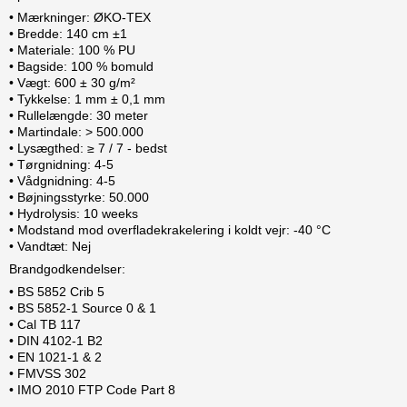
• Mærkninger: ØKO-TEX
• Bredde: 140 cm ±1
• Materiale: 100 % PU
• Bagside: 100 % bomuld
• Vægt: 600 ± 30 g/m²
• Tykkelse: 1 mm ± 0,1 mm
• Rullelængde: 30 meter
• Martindale: > 500.000
• Lysægthed: ≥ 7 / 7 - bedst
• Tørgnidning: 4-5
• Vådgnidning: 4-5
• Bøjningsstyrke: 50.000
• Hydrolysis: 10 weeks
• Modstand mod overfladekrakelering i koldt vejr: -40 °C
• Vandtæt: Nej
Brandgodkendelser:
• BS 5852 Crib 5
• BS 5852-1 Source 0 & 1
• Cal TB 117
• DIN 4102-1 B2
• EN 1021-1 & 2
• FMVSS 302
• IMO 2010 FTP Code Part 8