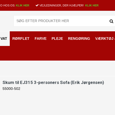
O HOS OS:
KLIK HER
VEJLEDNINGER, DER HJÆLPER!
KLIK HER
 VAT
RØRFLET
FARVE
PLEJE
RENGØRING
VÆRKTØJ 
nsen
Skum til EJ315 3-personers Sofa (Erik Jørgensen)
55000-502