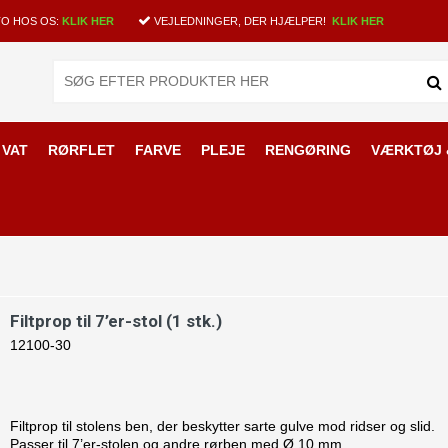
O HOS OS:
KLIK HER
VEJLEDNINGER, DER HJÆLPER!
KLIK HER
 VAT
RØRFLET
FARVE
PLEJE
RENGØRING
VÆRKTØJ 
behør til 7’er-stole
Filtprop til 7’er-stol (1 stk.)
12100-30
Filtprop til stolens ben, der beskytter sarte gulve mod ridser og slid.
Passer til 7’er-stolen og andre rørben med Ø 10 mm.