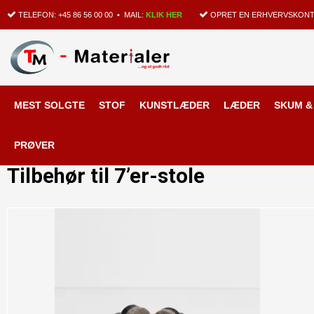
TELEFON:
+45 86 56 00 00
• MAIL:
KLIK HER
OPRET EN ERHVERVSKONT
MEST SOLGTE
STOF
KUNSTLÆDER
LÆDER
SKUM &
Forside
/
Shop
/
SPECIALVARER
/
TILBEHØR TIL MØBELKLASSIKERE
/
Til
PRØVER
Tilbehør til 7’er-stole