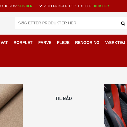
O HOS OS:
KLIK HER
VEJLEDNINGER, DER HJÆLPER!
KLIK HER
 VAT
RØRFLET
FARVE
PLEJE
RENGØRING
VÆRKTØJ 
TIL BÅD