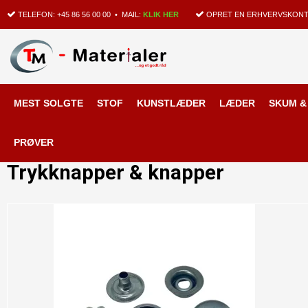
TELEFON:
+45 86 56 00 00
• MAIL:
KLIK HER
OPRET EN ERHVERVSKONT
MEST SOLGTE
STOF
KUNSTLÆDER
LÆDER
SKUM &
Forside
/
Shop
/
VÆRKTØJ & TILBEHØR
/
TILBEHØR
/
Trykknapper & knap
PRØVER
Trykknapper & knapper