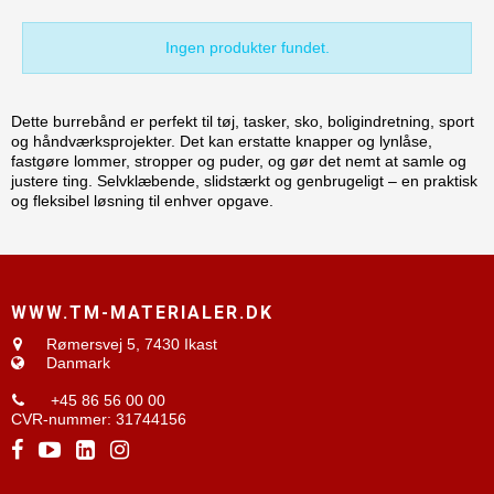
Ingen produkter fundet.
Dette burrebånd er perfekt til tøj, tasker, sko, boligindretning, sport
og håndværksprojekter. Det kan erstatte knapper og lynlåse,
fastgøre lommer, stropper og puder, og gør det nemt at samle og
justere ting. Selvklæbende, slidstærkt og genbrugeligt – en praktisk
og fleksibel løsning til enhver opgave.
WWW.TM-MATERIALER.DK
Rømersvej 5,
7430 Ikast
Danmark
+45 86 56 00 00
CVR-nummer
:
31744156