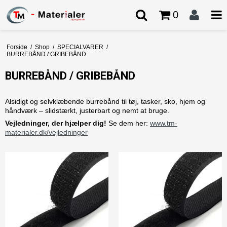
0
Forside
/
Shop
/
SPECIALVARER
/
BURREBÅND / GRIBEBÅND
BURREBÅND / GRIBEBÅND
Alsidigt og selvklæbende burrebånd til tøj, tasker, sko, hjem og
håndværk – slidstærkt, justerbart og nemt at bruge.
Vejledninger, der hjælper dig!
Se dem her:
www.tm-
materialer.dk/vejledninger