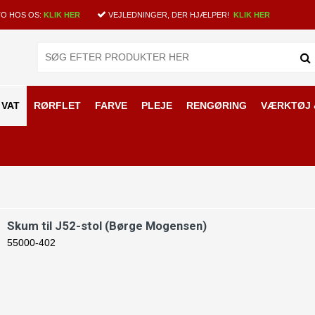
O HOS OS:
KLIK HER
VEJLEDNINGER, DER HJÆLPER!
KLIK HER
 VAT
RØRFLET
FARVE
PLEJE
RENGØRING
VÆRKTØJ 
ensen
Skum til J52-stol (Børge Mogensen)
55000-402