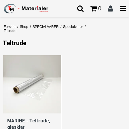
0
Forside
/
Shop
/
SPECIALVARER
/
Specialvarer
/
Teltrude
Teltrude
MARINE - Teltrude,
glasklar