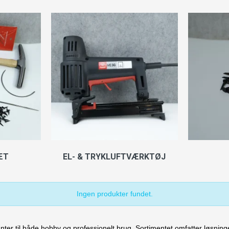
ÆT
EL- & TRYKLUFTVÆRKTØJ
Ingen produkter fundet.
rianter til både hobby og professionelt brug. Sortimentet omfatter løsni