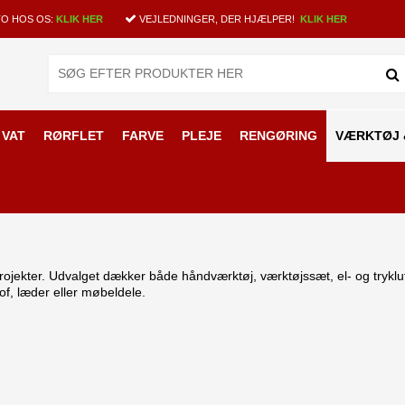
O HOS OS:
KLIK HER
VEJLEDNINGER, DER HJÆLPER!
KLIK HER
 VAT
RØRFLET
FARVE
PLEJE
RENGØRING
VÆRKTØJ 
 projekter. Udvalget dækker både håndværktøj, værktøjssæt, el- og trykluft
of, læder eller møbeldele.