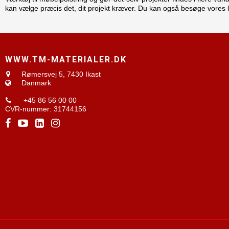
kan vælge præcis det, dit projekt kræver. Du kan også besøge vores lage
WWW.TM-MATERIALER.DK
Rømersvej 5,
7430 Ikast
Danmark
+45 86 56 00 00
CVR-nummer
:
31744156