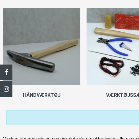
HÅNDVÆRKTØJ
VÆRKTØJSS
Værktøj til møbelpolstring og gør-det-selv-projekter findes i flere va