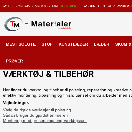
TELEFON:
+45 86 56 00 00
• MAIL:
KLIK HER
OPRET EN ERHVERVSKONT
MEST SOLGTE
STOF
KUNSTLÆDER
LÆDER
SKUM &
Forside
/
Shop
/
VÆRKTØJ & TILBEHØR
PRØVER
VÆRKTØJ & TILBEHØR
Her finder du værktøj og tilbehør til polstring, reparation og kreative
effektiv montering, tilpasning og finish, uanset om du arbejder med st
Vejledninger:
Vælg de rigtige værktøjer til polstring
Sådan bruger du gjordstrammeren
Montering med presenningsring-værktøjssæt