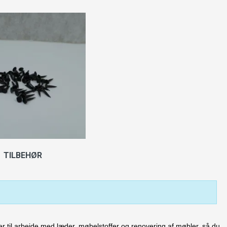
TILBEHØR
nger til arbejde med læder, møbelstoffer og renovering af møbler, så du