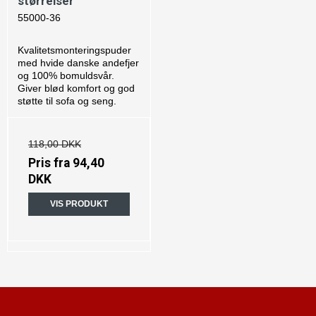
størrelser
55000-36
Kvalitetsmonteringspuder
med hvide danske andefjer
og 100% bomuldsvår.
Giver blød komfort og god
støtte til sofa og seng.
118,00 DKK
Pris fra
94,40
DKK
VIS PRODUKT