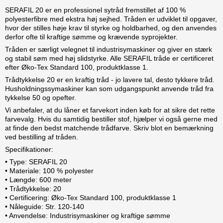
SERAFIL 20 er en professionel sytråd fremstillet af 100 %
polyesterfibre med ekstra høj sejhed. Tråden er udviklet til opgaver,
hvor der stilles høje krav til styrke og holdbarhed, og den anvendes
derfor ofte til kraftige sømme og krævende syprojekter.
Tråden er særligt velegnet til industrisymaskiner og giver en stærk
og stabil søm med høj slidstyrke. Alle SERAFIL tråde er certificeret
efter Øko-Tex Standard 100, produktklasse 1.
Trådtykkelse 20 er en kraftig tråd - jo lavere tal, desto tykkere tråd.
Husholdningssymaskiner kan som udgangspunkt anvende tråd fra
tykkelse 50 og opefter.
Vi anbefaler, at du låner et farvekort inden køb for at sikre det rette
farvevalg. Hvis du samtidig bestiller stof, hjælper vi også gerne med
at finde den bedst matchende trådfarve. Skriv blot en bemærkning
ved bestilling af tråden.
Specifikationer:
• Type: SERAFIL 20
• Materiale: 100 % polyester
• Længde: 600 meter
• Trådtykkelse: 20
• Certificering: Øko-Tex Standard 100, produktklasse 1
• Nåleguide: Str. 120-140
• Anvendelse: Industrisymaskiner og kraftige sømme