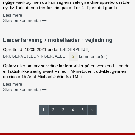
rigtige værktøj, men du kan sagtens selv give dine spisebordsstole
nyt liv. Følg denne trin-for-trin guide: Trin 1: Fjern det gamle...
Læs mere
Skriv en kommentar
Læderfarvning / møbellæder - vejledning
Oprettet d.
10/05 2021
under
LÆDERPLEJE
,
BRUGERVEJLEDNINGER
,
ALLE
|
kommentar(er)
2
Opfarv eller omfarv selv dine lædermøbler på en weekend – og det
er faktisk ikke særlig svært – med TM-metoden , udviklet gennem
de sidste 15 år af Michael Juhlin fra TM, i...
Læs mere
Skriv en kommentar
1
2
3
4
5