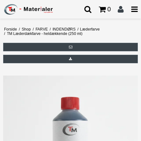
0
Forside
/
Shop
/
FARVE
/
INDENDØRS
/
Læderfarve
/
TM Læderdækfarve - heldækkende (250 ml)