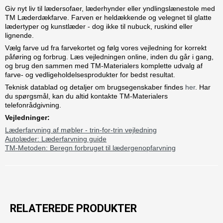
Giv nyt liv til lædersofaer, læderhynder eller yndlingslænestole med
TM Læderdækfarve. Farven er heldækkende og velegnet til glatte
lædertyper og kunstlæder - dog ikke til nubuck, ruskind eller
lignende.
Vælg farve ud fra farvekortet og følg vores vejledning for korrekt
påføring og forbrug. Læs vejledningen online, inden du går i gang,
og brug den sammen med TM-Materialers komplette udvalg af
farve- og vedligeholdelsesprodukter for bedst resultat.
Teknisk datablad og detaljer om brugsegenskaber findes
her
. Har
du spørgsmål, kan du altid kontakte TM-Materialers
telefonrådgivning.
Vejledninger:
Læderfarvning af møbler - trin-for-trin vejledning
Autolæder: Læderfarvning guide
TM-Metoden: Beregn forbruget til lædergenopfarvning
RELATEREDE PRODUKTER