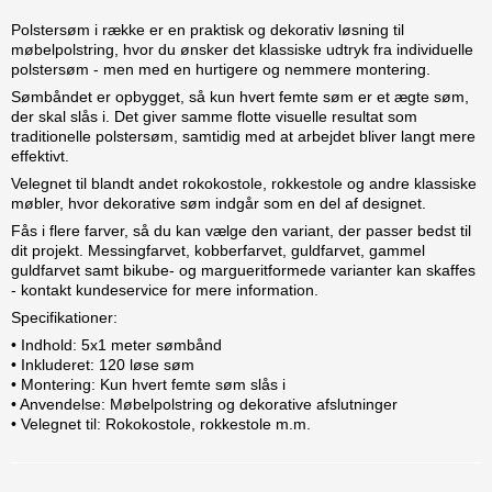
Polstersøm i række er en praktisk og dekorativ løsning til
møbelpolstring, hvor du ønsker det klassiske udtryk fra individuelle
polstersøm - men med en hurtigere og nemmere montering.
Sømbåndet er opbygget, så kun hvert femte søm er et ægte søm,
der skal slås i. Det giver samme flotte visuelle resultat som
traditionelle polstersøm, samtidig med at arbejdet bliver langt mere
effektivt.
Velegnet til blandt andet rokokostole, rokkestole og andre klassiske
møbler, hvor dekorative søm indgår som en del af designet.
Fås i flere farver, så du kan vælge den variant, der passer bedst til
dit projekt. Messingfarvet, kobberfarvet, guldfarvet, gammel
guldfarvet samt bikube- og margueritformede varianter kan skaffes
- kontakt kundeservice for mere information.
Specifikationer:
• Indhold: 5x1 meter sømbånd
• Inkluderet: 120 løse søm
• Montering: Kun hvert femte søm slås i
• Anvendelse: Møbelpolstring og dekorative afslutninger
• Velegnet til: Rokokostole, rokkestole m.m.