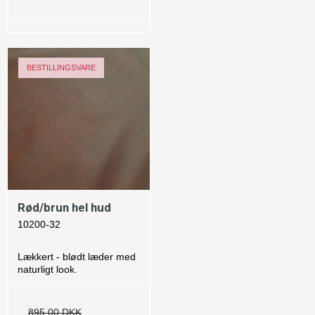
-0%
BESTILLINGSVARE
Rød/brun hel hud
10200-32
Lækkert - blødt læder med
naturligt look.
895,00 DKK