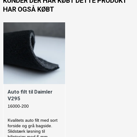
KUNDER DER HAR KØBT DETTE PRODUKT
HAR OGSÅ KØBT
Auto filt til Daimler
V295
16000-200
Kvalitets auto filt med sort
forside og grå bagside.
Slidstærk løsning til
bilinteriør med 6 mm